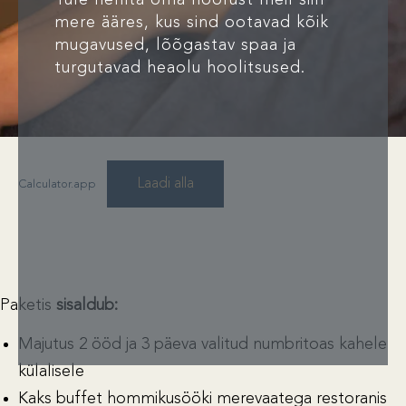
Tule hellita oma noorust meil siin
mere ääres, kus sind ootavad kõik
mugavused, lõõgastav spaa ja
turgutavad heaolu hoolitsused.
Laadi alla
Calculator.app
Paketis
sisaldub:
Majutus 2 ööd ja 3 päeva valitud numbritoas kahele
külalisele
Kaks buffet hommikusööki merevaatega restoranis