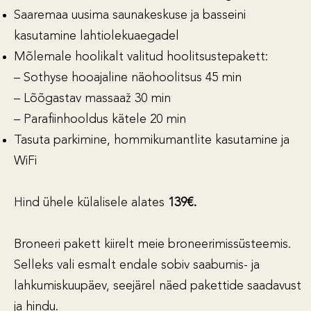
Saaremaa uusima saunakeskuse ja basseini
kasutamine lahtiolekuaegadel
Mõlemale hoolikalt valitud hoolitsustepakett:
– Sothyse hooajaline näohoolitsus 45 min
– Lõõgastav massaaž 30 min
– Parafiinhooldus kätele 20 min
Tasuta parkimine, hommikumantlite kasutamine ja
WiFi
Hind ühele külalisele alates
139€.
Broneeri pakett kiirelt meie broneerimissüsteemis.
Selleks vali esmalt endale sobiv saabumis- ja
lahkumiskuupäev, seejärel näed pakettide saadavust
ja hindu.