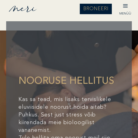
BRONEERI
MENÜÜ
NOORUSE HELLITUS
Kas sa tead, mis lisaks tervislikele
eluviisidele noorust hoida aitab?
Puhkus. Sest just stress võib
kiirendada meie bioloogilist
vananemist.